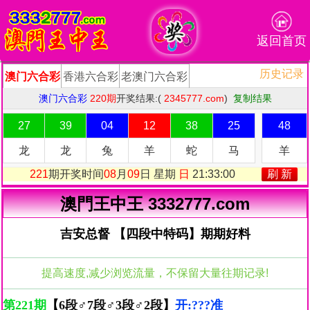
返回首页
澳門王中王 3332777.com
吉安总督
【四段中特码】期期好料
提高速度,减少浏览流量，不保留大量往期记录!
第221期
【
6
段
♂
7
段
♂
3
段
♂
2
段
】
开:???准