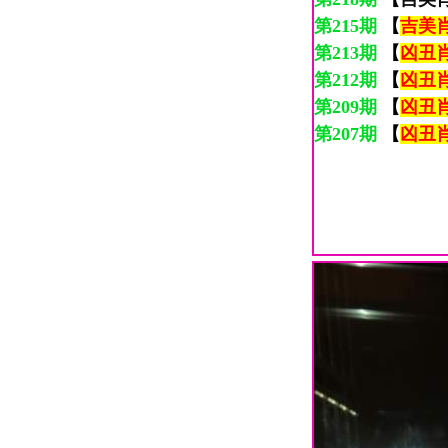
第215期
【
吉美
第213期
【
凶丑
第212期
【
凶丑
第209期
【
凶丑
第207期
【
凶丑