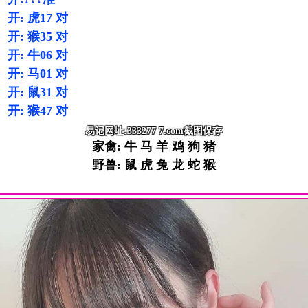
】
开: 虎17 对
】
开: 猴35 对
】
开: 牛06 对
】
开: 马01 对
】
开: 鼠31 对
】
开: 猴47 对
易记网址:333277 7.com截图保存
家禽: 牛 马 羊 鸡 狗 猪
野兽: 鼠 虎 兔 龙 蛇 猴