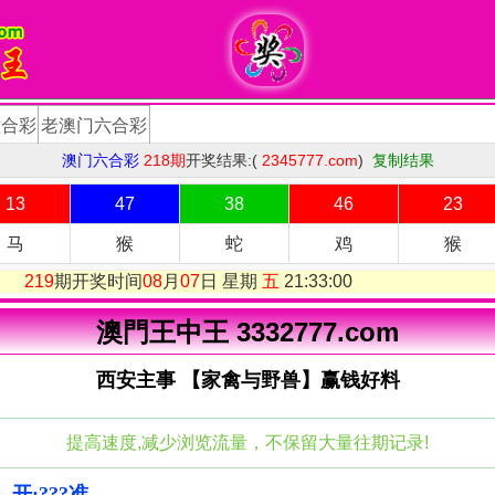
澳門王中王 3332777.com
西安主事
【家禽与野兽】赢钱好料
提高速度,减少浏览流量，不保留大量往期记录!
】
开:???准